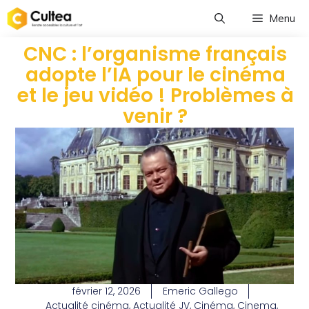
Menu
CNC : l’organisme français
adopte l’IA pour le cinéma
et le jeu vidéo ! Problèmes à
venir ?
février 12, 2026
Emeric Gallego
Actualité cinéma
,
Actualité JV
,
Cinéma
,
Cinema
,