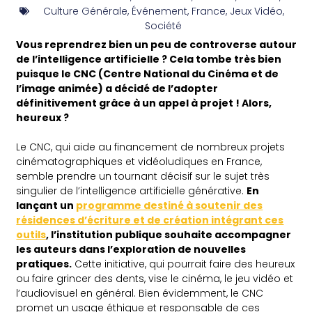
Culture Générale
,
Événement
,
France
,
Jeux Vidéo
,
Société
Vous reprendrez bien un peu de controverse autour
de l’intelligence artificielle ? Cela tombe très bien
puisque le CNC (Centre National du Cinéma et de
l’image animée) a décidé de l’adopter
définitivement grâce à un appel à projet ! Alors,
heureux ?
Le CNC, qui aide au financement de nombreux projets
cinématographiques et vidéoludiques en France,
semble prendre un tournant décisif sur le sujet très
singulier de l’intelligence artificielle générative.
En
lançant un
programme destiné à soutenir des
résidences d’écriture et de création intégrant ces
outils
, l’institution publique souhaite accompagner
les auteurs dans l’exploration de nouvelles
pratiques.
Cette initiative, qui pourrait faire des heureux
ou faire grincer des dents, vise le cinéma, le jeu vidéo et
l’audiovisuel en général. Bien évidemment, le CNC
promet un usage éthique et responsable de ces